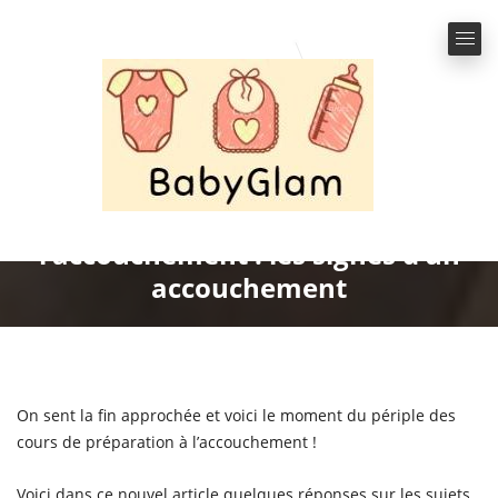
Le premier cours de préparation à
l’accouchement : les signes d’un
accouchement
Author
février 19, 2020
By:
Chloé
Grossesse
No Comments
On sent la fin approchée et voici le moment du périple des
cours de préparation à l’accouchement !
Voici dans ce nouvel article quelques réponses sur les sujets